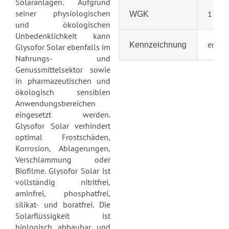
Solaranlagen. Aufgrund
seiner physiologischen
1
WGK
und ökologischen
Unbedenklichkeit kann
entfäl
Kennzeichnung
Glysofor Solar ebenfalls im
Nahrungs- und
Genussmittelsektor sowie
in pharmazeutischen und
ökologisch sensiblen
Anwendungsbereichen
eingesetzt werden.
Glysofor Solar verhindert
optimal Frostschäden,
Korrosion, Ablagerungen,
Verschlammung oder
Biofilme.
Glysofor Solar ist
vollständig nitritfrei,
aminfrei, phosphatfrei,
silikat- und boratfrei.
Die
Solarflüssigkeit ist
biologisch abbaubar und