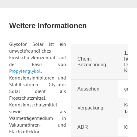
Weitere Informationen
Glysofor Solar ist ein
umweltfreundliches
1.2 P
Frostschutzkonzentrat auf
Chem.
höher
der Basis von
Bezeichnung
Dest.,
Propylenglykol
,
Korro
Korrosionsinhibitoren und
Stabilisatoren.
Glysofor
grüne 
Aussehen
Solar dient als
Frostschutzmittel,
Korrosionsschutzmittel
Kanist
Verpackung
sowie als
Tank
Wärmeträgermedium in
Vakuumröhren- und
KI 0 Z
ADR
Flachkollektor-