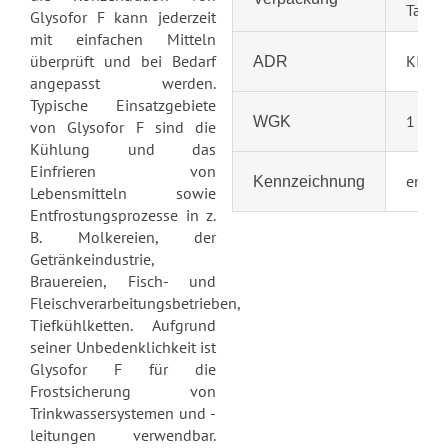
Tank
Glysofor F kann jederzeit
mit einfachen Mitteln
überprüft und bei Bedarf
KI 0 Z
ADR
angepasst werden.
Typische Einsatzgebiete
1
WGK
von Glysofor F sind die
Kühlung und das
Einfrieren von
entfäl
Kennzeichnung
Lebensmitteln sowie
Entfrostungsprozesse in z.
B. Molkereien, der
Getränkeindustrie,
Brauereien, Fisch- und
Fleischverarbeitungsbetrieben,
Tiefkühlketten.
Aufgrund
seiner Unbedenklichkeit ist
Glysofor F für die
Frostsicherung von
Trinkwassersystemen und -
leitungen verwendbar.