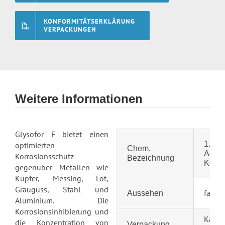
KONFORMITÄTSERKLÄRUNG
VERPACKUNGEN
Weitere Informationen
Glysofor F bietet einen
1.2 Pr
optimierten
Chem.
Aqua 
Korrosionsschutz
Bezeichnung
Korro
gegenüber Metallen wie
Kupfer, Messing, Lot,
Grauguss, Stahl und
farblo
Aussehen
Aluminium.
Die
Korrosionsinhibierung und
Kanist
die Konzentration von
Verpackung