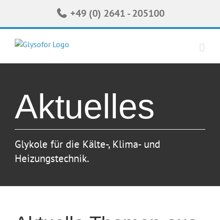
Zum
+49 (0) 2641 - 205100
Inhalt
springen
Aktuelles
Glykole für die Kälte-, Klima- und
Heizungstechnik.