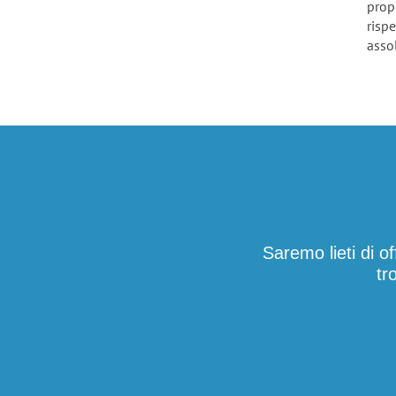
prop
risp
assol
Saremo lieti di o
tr