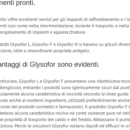
menti pronti.
for offre eccellenti servizi per gli impianti di raffreddamento e i l
enti così come nella movimentazione, durante il trasporto, e nella
congelamento di impianti e apparecchiature.
dotti Glysofor L, Glysofor F e Glysofor N si basano su glicoli diver
sione, oltre a straordinarie proprietà antigelo.
antaggi di Glysofor sono evidenti.
rticolare, Glysofor L e Glysofor F presentano una ridottissima tossi
ilenglicole, entrambi i prodotti sono igienicamente sicuri dal punt
lutamente alcuna caratteristica di nocività secondo le linee guida 
vuto anche ai moderni ingredienti, utilizzati preferibilmente anche
 come dei prodotti cosmetici e farmaceutici. Il prodotto Glysofor F
iedono alcuna caratteristica nociva né come sostanze pure né nell
me proprietà di trasporto del caldo e del freddo. Abbassano il pun
izione. Perciò le soluzioni Glysofor restano liquidi ed efficaci in 