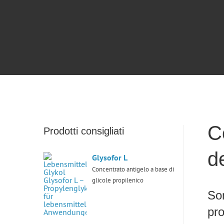
Co
Prodotti consigliati
de
Glysofor L
Concentrato antigelo a base di
glicole propilenico
Son
pro