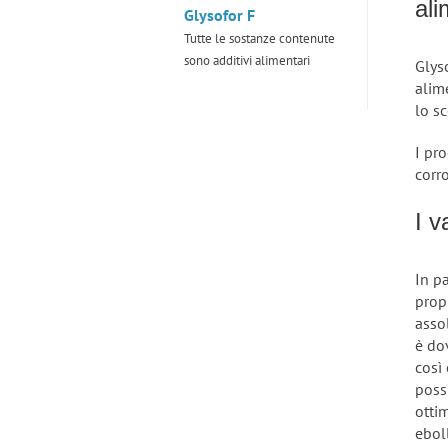
ali
Glysofor F
Tutte le sostanze contenute
sono additivi alimentari
Glyso
alim
lo s
I pro
corro
I v
In pa
prop
asso
è do
così
poss
otti
eboll