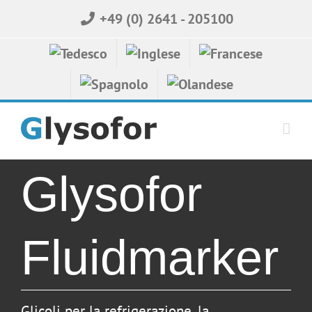
Skip
+49 (0) 2641 - 205100
to
content
Glysofor
Fluidmarker
Glicoli per la refrigerazione, la