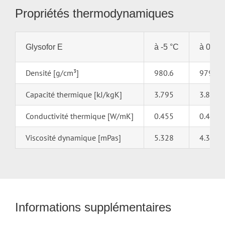
Propriétés thermodynamiques
Glysofor E
à -5 °C
à 0 °C
Densité [g/cm³]
980.6
979.9
Capacité thermique [kJ/kgK]
3.795
3.822
Conductivité thermique [W/mK]
0.455
0.4614
Viscosité dynamique [mPas]
5.328
4.306
Informations supplémentaires