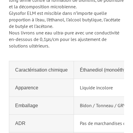
long terme contre la formation de biofilms, de pourriture
et la décomposition microbienne.
Glysofor ELM est miscible dans n’importe quelle
proportion à l’eau, l’éthanol, l’alcool butylique, l’acétate
de butyle et l’acétone.
Nous livrons une eau ultra-pure avec une conductivité
en-dessous de 0,1μs/cm pour les ajustement de
solutions ultérieurs.
Caractérisation chimique
Éthanediol (monoéthylène 
Liquide incolore
Apparence
Bidon / Tonneau / GRV / 
Emballage
Pas de marchandises dan
ADR