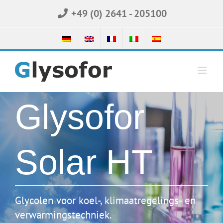
Skip
+49 (0) 2641 - 205100
to
content
Glysofor
Solar HT
Glycolen voor koel-, klimaatregelings- en
verwarmingstechniek.