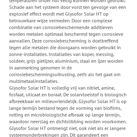
temperaturen onder nul veilig kunnen worden gebruikt.
Schade aan het systeem door vorst ten gevolge van een
explosief effect wordt met Glysofor Solar HT op
betrouwbare wijze vermeden. Door een complexe
combinatie van corrosiebeschermende additieven
worden metalen optimaal beschermd tegen corrosieve
aanvallen. Deze corrosiebescherming is doeltreffend
tegen alle metalen die doorgaans worden gebruikt in
zonne-installaties. Installaties van koper, messing,
soldeer, grijs gietijzer, aluminium, staal en ijzer worden
in aanmerking genomen in de
corrosiebeschermingsuitrusting, zelfs als het gaat om
multimetaalinstallaties.
Glysofor Solar HT is volledig vrij van nitriet, amine,
fosfaat, silicaat en boraat. De solarvloeistof is biologisch
afbreekbaar en milieuvriendelijk. Glysofor Solar HT is op
lange termijn bestand tegen de vorming van biofilms,
rotting en microbiologische afbraak op lange termijn,
waardoor neerslag en dichtslibbing worden voorkomen.
Glysofor Solar HT ontmengt niet, ook niet als er langere
systeemonderbrekingen zijn. Dit garandeert een