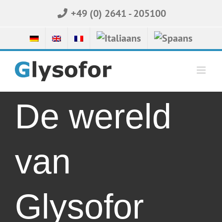
Skip
+49 (0) 2641 - 205100
to
content
De wereld
van
Glysofor