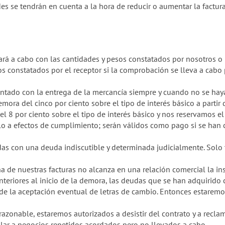
des se tendrán en cuenta a la hora de reducir o aumentar la factura
evará a cabo con las cantidades y pesos constatados por nosotros o
os constatados por el receptor si la comprobación se lleva a cabo
ontado con la entrega de la mercancía siempre y cuando no se hay
mora del cinco por ciento sobre el tipo de interés básico a partir
 8 por ciento sobre el tipo de interés básico y nos reservamos e
olo a efectos de cumplimiento; serán válidos como pago si se han
s con una deuda indiscutible y determinada judicialmente. Solo 
na de nuestras facturas no alcanza en una relación comercial la ins
eriores al inicio de la demora, las deudas que se han adquirido c
 la aceptación eventual de letras de cambio. Entonces estaremos 
razonable, estaremos autorizados a desistir del contrato y a recla
cular a negocios repetidos acordados pero no llevados a cabo.