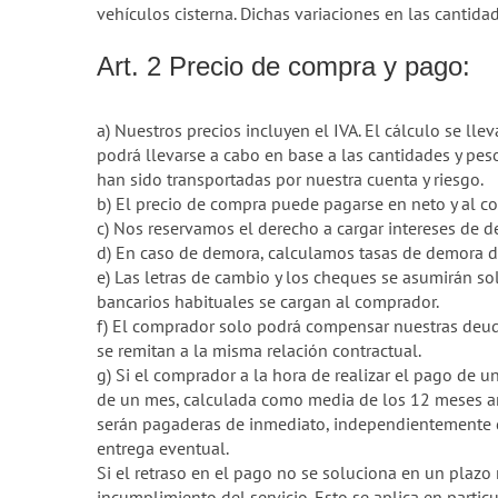
vehículos cisterna. Dichas variaciones en las cantida
Art. 2 Precio de compra y pago:
a) Nuestros precios incluyen el IVA. El cálculo se ll
podrá llevarse a cabo en base a las cantidades y pes
han sido transportadas por nuestra cuenta y riesgo.
b) El precio de compra puede pagarse en neto y al c
c) Nos reservamos el derecho a cargar intereses de de
d) En caso de demora, calculamos tasas de demora del
e) Las letras de cambio y los cheques se asumirán s
bancarios habituales se cargan al comprador.
f) El comprador solo podrá compensar nuestras deuda
se remitan a la misma relación contractual.
g) Si el comprador a la hora de realizar el pago de u
de un mes, calculada como media de los 12 meses ant
serán pagaderas de inmediato, independientemente de
entrega eventual.
Si el retraso en el pago no se soluciona en un plazo 
incumplimiento del servicio. Esto se aplica en parti