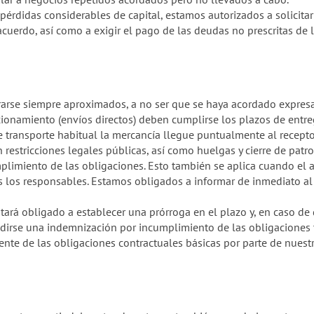
rdidas considerables de capital, estamos autorizados a solicitar 
cuerdo, así como a exigir el pago de las deudas no prescritas de l
arse siempre aproximados, a no ser que se haya acordado expresa
cionamiento (envíos directos) deben cumplirse los plazos de ent
transporte habitual la mercancía llegue puntualmente al recepto
 restricciones legales públicas, así como huelgas y cierre de patro
limiento de las obligaciones. Esto también se aplica cuando el a
s los responsables. Estamos obligados a informar de inmediato a
ará obligado a establecer una prórroga en el plazo y, en caso de q
dirse una indemnización por incumplimiento de las obligaciones tr
nte de las obligaciones contractuales básicas por parte de nuestr