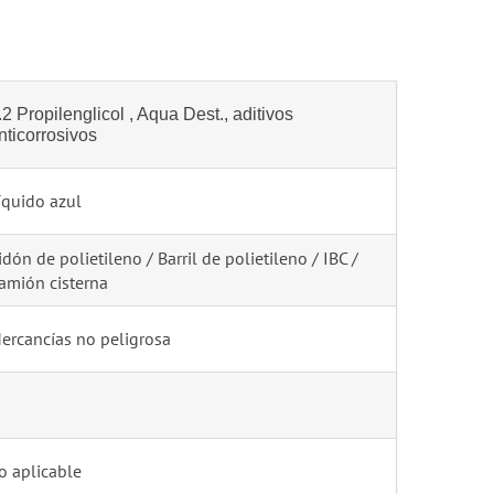
.2 Propilenglicol , Aqua Dest., aditivos
nticorrosivos
íquido azul
idón de polietileno / Barril de polietileno / IBC /
amión cisterna
ercancías no peligrosa
o aplicable