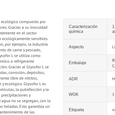
te ecológico compuesto por
Caracterización
1
ores. Gracias a su inocuidad
química
a
entemente en el sector
n ecológicamente sensibles.
on, por ejemplo, la industria
L
Aspecto
ento de carne y pescado,
ysofor L se utiliza como
B
rmico o refrigerante
Embalaje
C
ión. Gracias al Glysofor L se
as, corrosión, depósitos,
nte libre de nitritos,
M
ADR
e y ecológico. Glysofor L es
lículas, la putrefacción y la
1
WGK
precipitaciones y
 agua no se segregan, con lo
as heladas. Esto garantiza un
n
Etiqueta
mantenimiento de las