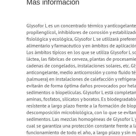
Más información
Glysofor L es un concentrado térmico y anticogelan
propilenglicol, inhibidores de corrosión y estabilizad
fisiológica y ecológica, Glysofor L se utilizará prefer
alimentario y farmacéutico y en ámbitos de aplicació
Los ámbitos típicos en los que se utiliza Glysofor L s
láctea, las fábricas de cerveza, plantas de procesami
cadenas de congelados, instalaciones solares, etc. Gl
anticongelante, medio anticorrosión y como fluido té
(salmuera) en instalaciones de calefacción y refrigerac
evitarán de forma óptima daños provocados por helad
sedimentos o biopelículas. Glysofor L está completame
aminas, fosfatos, silicatos y boratos. Es biodegradabl
resistente a largo plazo frente a la formación de biope
descomposición microbiológica, con lo que se evitan 
sedimentos. Las mezclas homogéneas de Glysofor L y
cual se garantiza una protección constante frente a l
funcionamiento de todo el año, a largo plazo y sin 