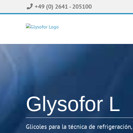
Skip
+49 (0) 2641 - 205100
to
content
Glysofor L
Glicoles para la técnica de refrigeración,