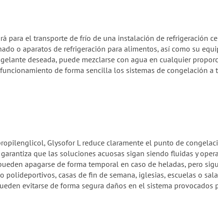
ará para el transporte de frío de una instalación de refrigeración 
onado o aparatos de refrigeración para alimentos, así como su equ
gelante deseada, puede mezclarse con agua en cualquier proporció
funcionamiento de forma sencilla los sistemas de congelación a t
opilenglicol, Glysofor L reduce claramente el punto de congelació
L garantiza que las soluciones acuosas sigan siendo fluidas y oper
én pueden apagarse de forma temporal en caso de heladas, pero si
o polideportivos, casas de fin de semana, iglesias, escuelas o sal
ueden evitarse de forma segura daños en el sistema provocados p